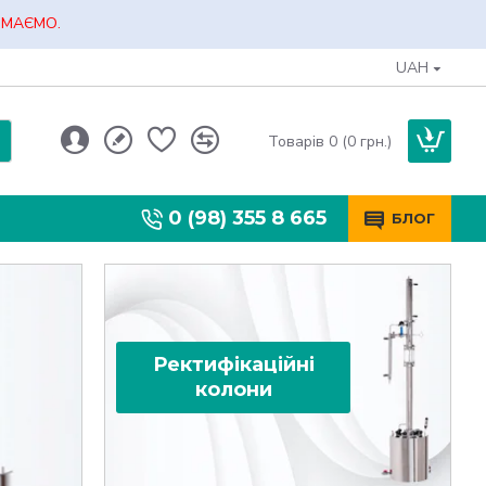
ЙМАЄМО.
UAH
Товарів 0 (0 грн.)
0 (98) 355 8 665
БЛОГ
Ректифікаційні
колони