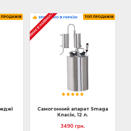
НЕМАЄ В НАЯВНОСТІ
НЕМАЄ 
 ПРОДАЖІВ
ТОП ПРОДАЖІВ
ЗРОБЛЕНО В УКРАЇНІ
іжджі
Самогонний апарат Smaga
Класік, 12 л.
3490 грн.