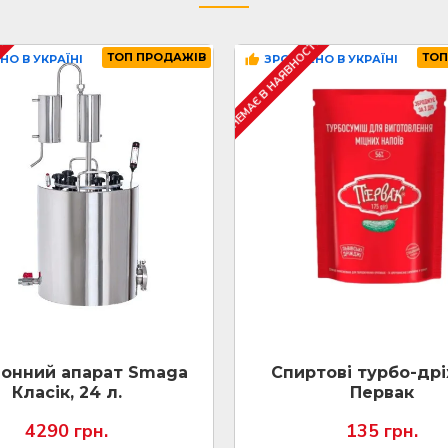
ТІ
НЕМАЄ В НАЯВНОСТІ
ТОП ПРОДАЖІВ
ТОП
НО В УКРАЇНІ
ЗРОБЛЕНО В УКРАЇНІ
онний апарат Smaga
Спиртові турбо-др
Класік, 24 л.
Первак
4290 грн.
135 грн.