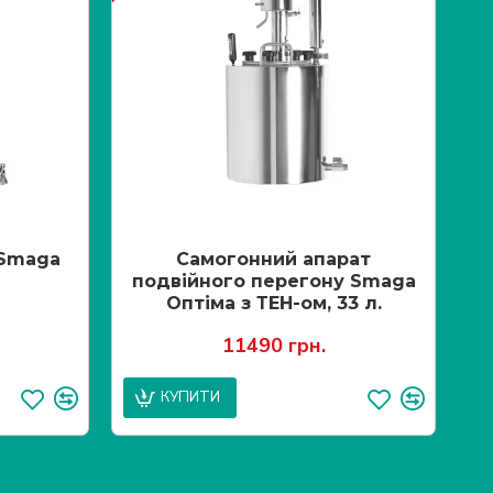
 Smaga
Самогонний апарат
подвійного перегону Smaga
п
Оптіма з ТЕН-ом, 33 л.
11490 грн.
КУПИТИ