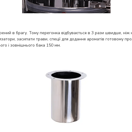
анурений в брагу. Тому перегонка відбувається в 3 рази швидше, ні
затори, засипати трави, спеції для додання ароматів готовому прод
го і зовнішнього бака 150 мм.