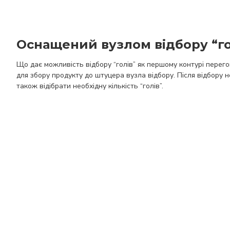
Оснащений вузлом відбору “го
Що дає можливість відбору “голів” як першому контурі перего
для збору продукту до штуцера вузла відбору. Після відбору н
також відібрати необхідну кількість “голів”.