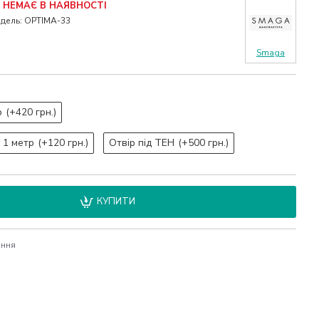
НЕМАЄ В НАЯВНОСТІ
дель:
OPTIMA-33
Smaga
р
(+420 грн.)
 1 метр
(+120 грн.)
Отвір під ТЕН
(+500 грн.)
КУПИТИ
яння