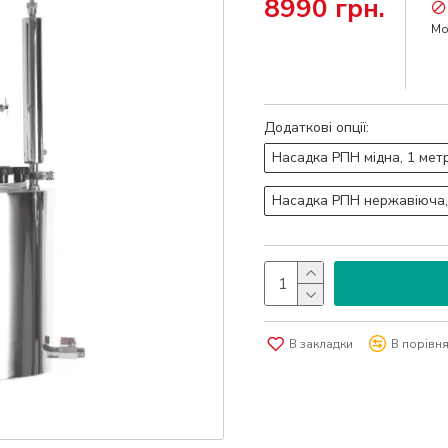
8990 грн.
Мо
Додаткові опції:
Насадка РПН мідна, 1 мет
Насадка РПН нержавіюча,
В закладки
В порівн