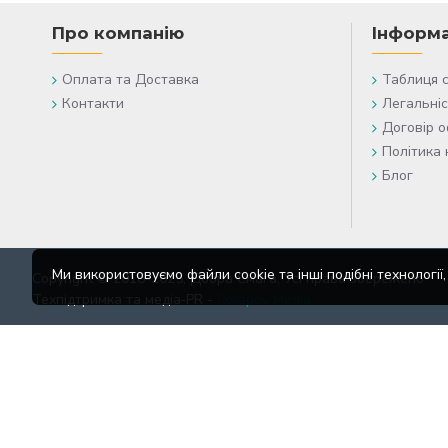
Про компанію
Інформа
Оплата та Доставка
Таблиця 
Контакти
Легальніс
Договір 
Політика 
Блог
Ми використовуємо файли cookie та інші подібні технологі
Copyright © 2018-2025, Добра Смага, Усі права збережено
Техпідтримка та медіа‑PR -
Potapov Media