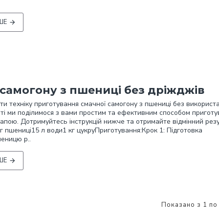
ШЕ
самогону з пшениці без дріжджів
ти техніку приготування смачної самогону з пшениці без використ
ті ми поділимося з вами простим та ефективним способом пригот
апою. Дотримуйтесь інструкцій нижче та отримайте відмінний рез
 кг пшениці15 л води1 кг цукруПриготування:Крок 1: Підготовка
шеницю р..
ШЕ
Показано з 1 по 