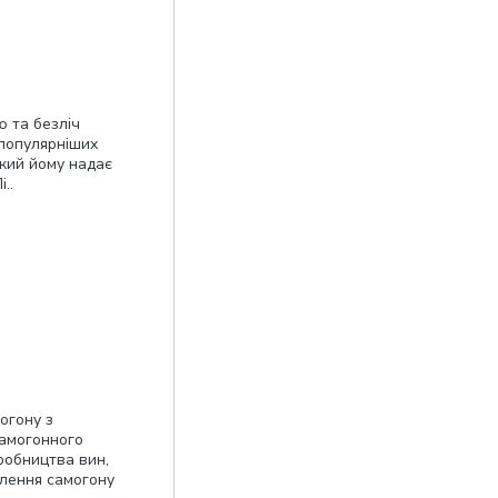
ю та безліч
йпопулярніших
який йому надає
..
огону з
самогонного
робництва вин,
влення самогону