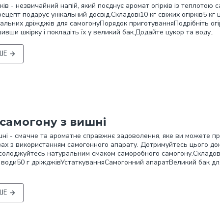
рків - незвичайний напій, який поєднує аромат огірків із теплотою 
ецепт подарує унікальний досвід.Складові10 кг свіжих огірків5 кг 
іальних дріжджів для самогонуПорядок приготуванняПодрібніть огі
ивши шкірку і покладіть їх у великий бак.Додайте цукор та воду..
ШЕ
самогону з вишні
шні - смачне та ароматне справжнє задоволення, яке ви можете п
ах з використанням самогонного апарату. Дотримуйтесь цього до
солоджуйтесь натуральним смаком саморобного самогону.Складові
в води50 г дріжджівУстаткуванняСамогонний апаратВеликий бак дл
.
ШЕ