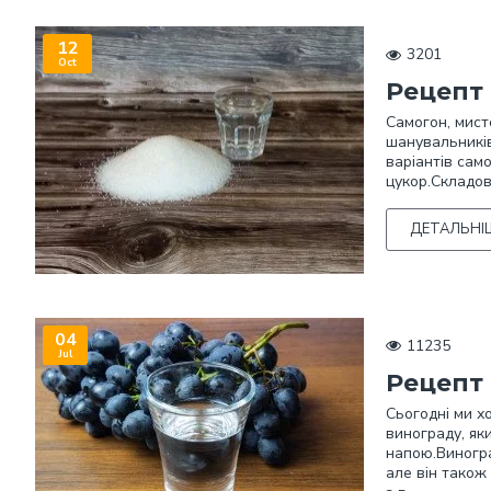
12
3201
Oct
Рецепт 
Самогон, мист
шанувальників
варіантів сам
цукор.Cкладов
ДЕТАЛЬНІ
04
11235
Jul
Рецепт
Сьогодні ми х
винограду, я
напою.Виногра
але він також