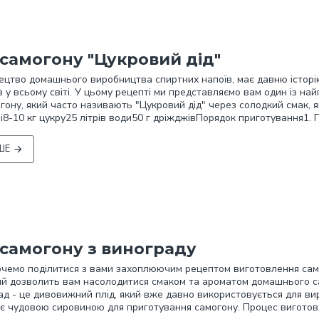
самогону "Цукровий дід"
ецтво домашнього виробництва спиртних напоїв, має давню історі
 у всьому світі. У цьому рецепті ми представляємо вам один із на
огону, який часто називають "Цукровий дід" через солодкий смак, 
і8-10 кг цукру25 літрів води50 г дріжджівПорядок приготування1. Пі
ШЕ
 самогону з винограду
очемо поділитися з вами захоплюючим рецептом виготовлення сам
кий дозволить вам насолодитися смаком та ароматом домашнього 
д - це дивовижний плід, який вже давно використовується для ви
 є чудовою сировиною для приготування самогону. Процес вигото