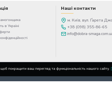
ція
Наші контакти
самогонщика
м. Київ, вул. Ґарета Дж
ть в Україні
+38 (098) 355-86-65
оферти
info@dobra-smaga.com.u
конфіденційності
ї, щоб покращити ваш перегляд та функціональність нашого сайту.