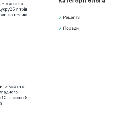
Категорії блога
самогонного
цукру25 літрів
рки на великі
Рецепти
Поради
риготувати в
кладного
10 кг вишні6 кг
я