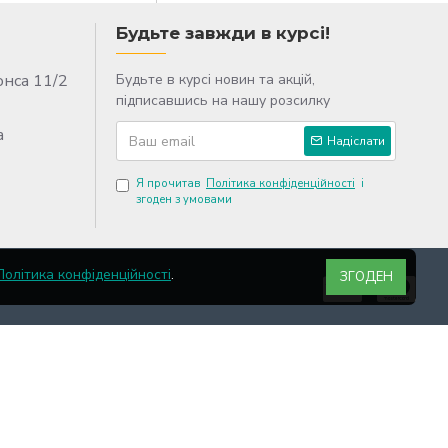
Будьте завжди в курсі!
онса 11/2
Будьте в курсі новин та акцій,
підписавшись на нашу розсилку
a
Надіслати
Я прочитав
Політика конфіденційності
і
згоден з умовами
Політика конфіденційності
.
ЗГОДЕН