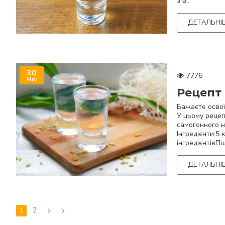
з в..
ДЕТАЛЬНІ
30
7776
May
Рецепт 
Бажаєте освої
У цьому рецеп
самогонного н
Інгредієнти:5
інгредієнтівП
ДЕТАЛЬНІ
1
2