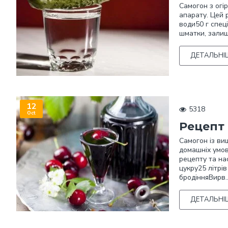
Самогон з огі
апарату. Цей р
води50 г спец
шматки, залиш
ДЕТАЛЬНІ
12
5318
Oct
Рецепт 
Самогон із ви
домашніх умов
рецепту та на
цукру25 літрі
бродінняВирв.
ДЕТАЛЬНІ