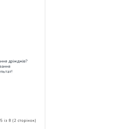
ання дріжджів?
ування
ультат!
5 із 8 (2 сторінок)