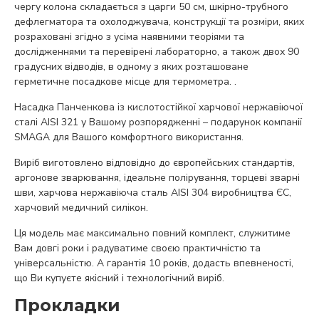
чергу колона складається з царги 50 см, шкірно-трубного
дефлегматора та охолоджувача, конструкції та розміри, яких
розраховані згідно з усіма наявними теоріями та
дослідженнями та перевірені лабораторно, а також двох 90
градусних відводів, в одному з яких розташоване
герметичне посадкове місце для термометра. .
Насадка Панченкова із кислотостійкої харчової нержавіючої
сталі AISI 321 у Вашому розпорядженні – подарунок компанії
SMAGA для Вашого комфортного використання.
Виріб виготовлено відповідно до європейських стандартів,
аргонове зварювання, ідеальне полірування, торцеві зварні
шви, харчова нержавіюча сталь AISI 304 виробництва ЄС,
харчовий медичний силікон.
Ця модель має максимально повний комплект, служитиме
Вам довгі роки і радуватиме своєю практичністю та
універсальністю. А гарантія 10 років, додасть впевненості,
що Ви купуєте якісний і технологічний виріб.
Прокладки