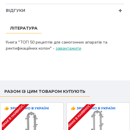
ВІДГУКИ
ЛІТЕРАТУРА
Книга "ТОП 50 рецептів для самогонних апаратів та
ректифікаційних колон" -
завантажити
РАЗОМ ІЗ ЦИМ ТОВАРОМ КУПУЮТЬ
НЕМАЄ В НАЯВНОСТІ
НЕМАЄ В НАЯВНОСТІ
ЗРОБЛЕНО В УКРАЇНІ
ЗРОБЛЕНО В УКРАЇНІ