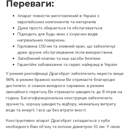
Переваги:
Апарат повністю виготовлений в Україні з
європейських компонентів та матеріалів
Дуже просто збирається та обслуговується;
Підходить для будь-яких з існуючих видів
нагрівальних поверхонь;
Горловина 150 мм та зливний кран, що забезпечує
дуже зручне обслуговування після використання
Запобіжний клапан та інші засоби безпеки
Гарантійні забовязання та сервіс найкращі в Україні
У режимі ректифікації Драгобрат забезпечить міцність вище
96%, в режимі бражної колони Ви отримаєте благородні
дистиляти, зі смаком вихідного сировини, в режимі
звичайного перегону Ви отримаєте швидкість до 8 літрів на
годину. Багатофункціональна конструкція забезпечить
зручність, хорошу швидкість відбору, мінімальну витрату
води та енергії. І все це без втрати якості.
Конструктивно апарат Драгобрат складається з куба
необхідного Вам об’єму та колони діаметром 51 мм. У свою