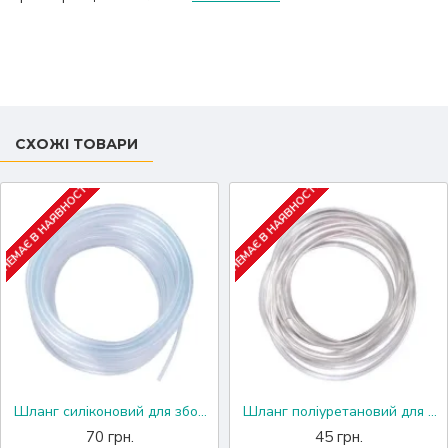
СХОЖІ ТОВАРИ
НЕМАЄ В НАЯВНОСТІ
НЕМАЄ В НАЯВНОСТІ
Шланг силіконовий для збору продукту, 0,5 метра
Шланг поліуретановий для охолодження, 1 метр
70 грн.
45 грн.