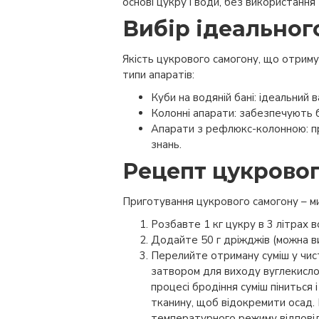
основі цукру і води, без використання
Вибір ідеальног
Якість цукрового самогону, що отриму
типи апаратів:
Куби на водяній бані: ідеальний 
Колонні апарати: забезпечують б
Апарати з рефлюкс-колонною: п
знань.
Рецепт цукровог
Приготування цукрового самогону – ми
Розбавте 1 кг цукру в 3 літрах 
Додайте 50 г дріжджів (можна ви
Перелийте отриману суміш у чис
затвором для виходу вуглекисло
процесі бродіння суміш піниться 
тканину, щоб відокремити осад. 
температурного режиму відповідн