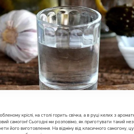
юбленому кріслі, на столі горить свічка, а в руці келих з аром
вий самогон! Сьогодні ми розповімо, як приготувати такий незв
крети його виготовлення. На відміну від класичного самогону, 