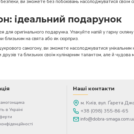
 безпеки, ви зможете без побоювань насолоджуватися своїм 
он: ідеальний подарунок
ея для оригінального подарунка. Упакуйте напій у гарну склян
и близьким на свята або як сюрприз.
укрового самогону, ви зможете насолоджуватися унікальним н
и друзів та близьких своїм кулінарним талантом, але й чудова
ція
Наші контакти
самогонщика
м. Київ, вул. Ґарета Дж
ть в Україні
+38 (098) 355-86-65
оферти
info@dobra-smaga.com.u
конфіденційності