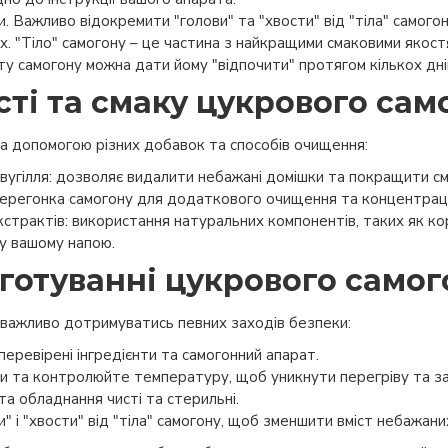
. Важливо відокремити "голови" та "хвости" від "тіла" самогону
х. "Тіло" самогону – це частина з найкращими смаковими якост
у самогону можна дати йому "відпочити" протягом кількох дні
ті та смаку цукрового сам
 допомогою різних добавок та способів очищення:
вугілля: дозволяє видалити небажані домішки та покращити см
ерегонка самогону для додаткового очищення та концентраці
трактів: використання натуральних компонентів, таких як кор
ту вашому напою.
готуванні цукрового самог
 важливо дотримуватись певних заходів безпеки:
перевірені інгредієнти та самогонний апарат.
и та контролюйте температуру, щоб уникнути перегріву та за
а обладнання чисті та стерильні.
 і "хвости" від "тіла" самогону, щоб зменшити вміст небажани