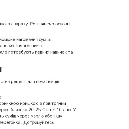
нного апарату. Розглянемо основні
омірне нагрівання суміші.
дчених самогонників.
але потребують певних навичок та
м
стий рецепт для початківців:
е.
проникною кришкою з повітряним
рою близько 20-25°C на 7-10 днів. У
іть суміш через марлю або іншу
 перегонки . Дотримуйтесь