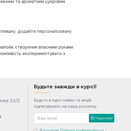
смачним та ароматним цукровим
у пляшку, додайте персоналізовану
апоєм, створеним власними руками.
 можливість експериментувати з
Будьте завжди в курсі!
онса 11/2
Будьте в курсі новин та акцій,
підписавшись на нашу розсилку
a
Надіслати
Я прочитав
Політика конфіденційності
і