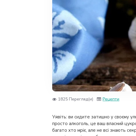
1825 Перегляд(и)
Рецепти
Уявіть: ви сидите затишно у своєму ул
просто алкоголь, це ваш власний цукро
багато хто мріє, але не всі знають се