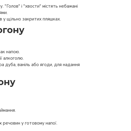
. "Голов" і "хвости" містять небажані
ями.
в у щільно закритих пляшках.
огону
ак напою.
ї алкоголю.
а дуба, ваніль або ягоди, для надання
ону
ймання.
х речовин у готовому напої.