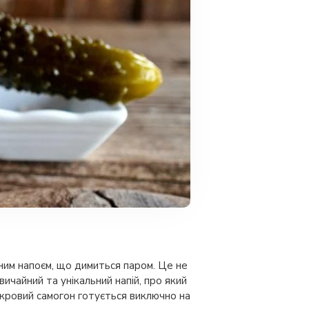
атним напоєм, що димиться паром. Це не
ичайний та унікальний напій, про який
цукровий самогон готується виключно на