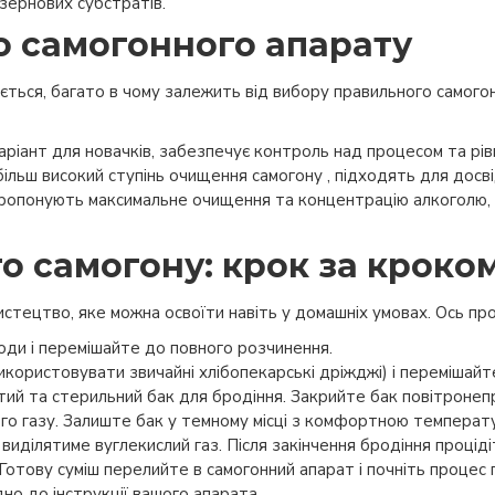
 зернових субстратів.
о самогонного апарату
ється, багато в чому залежить від вибору правильного самого
варіант для новачків, забезпечує контроль над процесом та рівн
ільш високий ступінь очищення самогону , підходять для досві
ропонують максимальне очищення та концентрацію алкоголю, 
о самогону: крок за кроко
стецтво, яке можна освоїти навіть у домашніх умовах. Ось про
води і перемішайте до повного розчинення.
користовувати звичайні хлібопекарські дріжджі) і перемішайт
тий та стерильний бак для бродіння. Закрийте бак повітроне
го газу. Залиште бак у темному місці з комфортною температу
і виділятиме вуглекислий газ. Після закінчення бродіння процід
Готову суміш перелийте в самогонний апарат і почніть процес
о до інструкції вашого апарата.